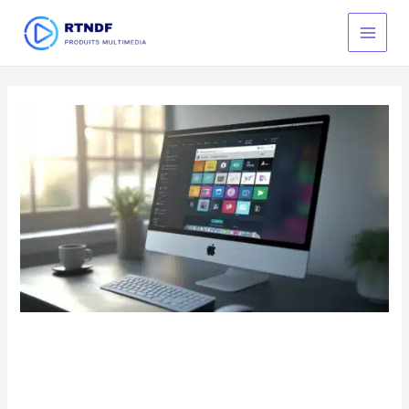
Aller
au
Main
contenu
Men