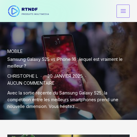
Aller
au
Main
contenu
Men
MOBILE
Samsung Galaxy S25 vs iPhone 16 : lequel est vraiment le
meilleur ?
CHRISTOPHE L
30 JANVIER 2025
AUCUN COMMENTAIRE
Avec la sortie récente du Samsung Galaxy S25, la
compétition entre les meilleurs smartphones prend une
nouvelle dimension. Vous hésitez…