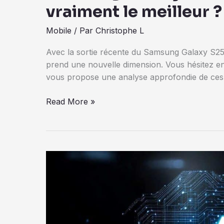
vraiment le meilleur ?
Mobile
/ Par
Christophe L
Avec la sortie récente du Samsung Galaxy S25,
prend une nouvelle dimension. Vous hésitez ent
vous propose une analyse approfondie de ces
Samsung
Read More »
Galaxy
S25
vs
iPhone
16
:
lequel
est
vraiment