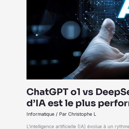
le
meilleur
?
ChatGPT o1 vs DeepSe
d’IA est le plus perfo
Informatique
/ Par
Christophe L
L’intelligence artificielle (IA) évolue à un rythm