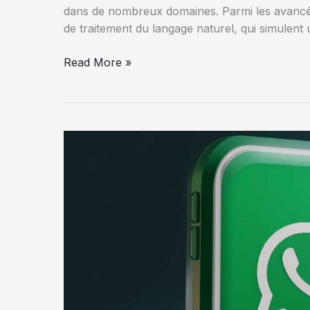
dans de nombreux domaines. Parmi les avancée
de traitement du langage naturel, qui simulen
ChatGPT
Read More »
o1
vs
DeepSeek
R1
:
quel
modèle
d’IA
est
le
plus
performant
?