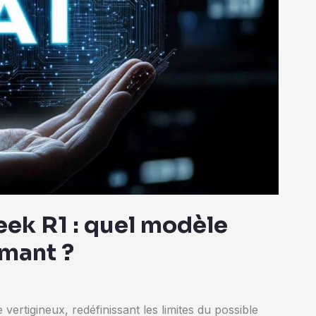
ek R1 : quel modèle
rmant ?
e vertigineux, redéfinissant les limites du possible