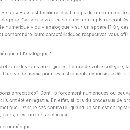
 son » vous est familière, il est temps de rentrer dans le vif
nalogique. Car à dire vrai, ce sont des concepts rencontré
rée numérique » ou « analogique » sur un appareil? Or, ces
 et comprendre leurs caractéristiques respectives vous offrir
mérique et l’analogique?
el sont des sons analogiques. Le rire de votre collègue, la 
Il en va de même pour les instruments de musique dits « cla
des sons enregistrés? Sont-ils forcément numériques ou peuve
t ils ont été enregistré. En effet, si lors du processus de p
 numérique. Dans le cas contraire, quand un son est enregist
, alors, c’est un son analogique.
 son numérique